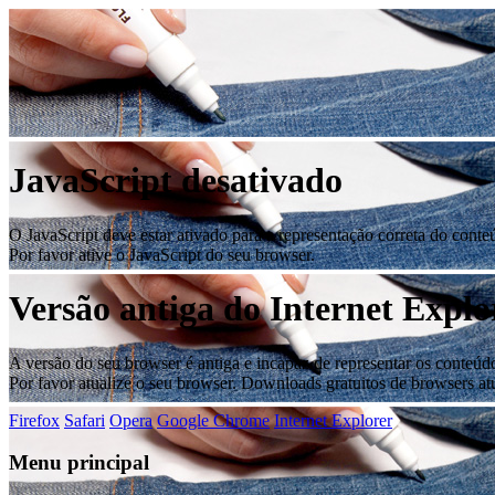
JavaScript desativado
O JavaScript deve estar ativado para a representação correta do conteú
Por favor ative o JavaScript do seu browser.
Versão antiga do Internet Explo
A versão do seu browser é antiga e incapaz de representar os conteúdo
Por favor atualize o seu browser. Downloads gratuitos de browsers at
Firefox
Safari
Opera
Google Chrome
Internet Explorer
Menu principal