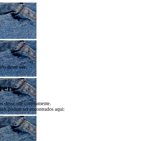
do desse site.
rer
s desse site corretamente.
uais podem ser encontrados aqui: