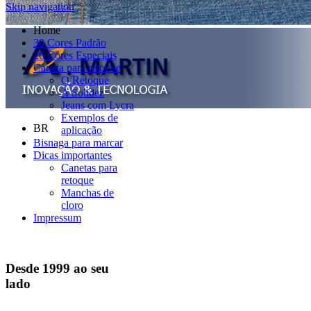
Skip navigation
Home
30 Cores Padrão
26 Cores Especiais
Caneta para retoque
O Retoque
A Solidez
Jeans com Lycra
Exemplos de
BR
aplicação
Bisnaga para marcar
Dicas importantes
Canetas para
retoque
Manchas de
cloro
Impressum
Desde 1999 ao seu
lado